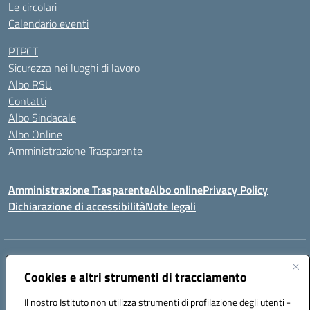
Le circolari
Calendario eventi
PTPCT
Sicurezza nei luoghi di lavoro
Albo RSU
Contatti
Albo Sindacale
Albo Online
Amministrazione Trasparente
Amministrazione Trasparente
Albo online
Privacy Policy
Dichiarazione di accessibilità
Note legali
Centralino:
0923 569559
Email:
tpis02200a@istruzione.it
Posta elettronica certificata (PEC):
Cookies e altri strumenti di tracciamento
tpis02200a@pec.istruzione.it
Codice fiscale: 93066580817
Il nostro Istituto non utilizza strumenti di profilazione degli utenti -