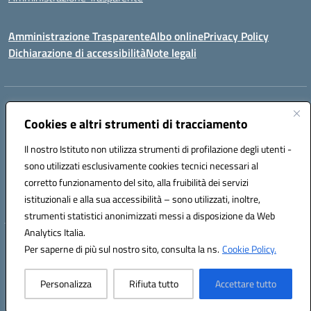
Amministrazione Trasparente
Albo online
Privacy Policy
Dichiarazione di accessibilità
Note legali
Centralino:
0923 569559
Email:
tpis02200a@istruzione.it
Posta elettronica certificata (PEC):
Cookies e altri strumenti di tracciamento
tpis02200a@pec.istruzione.it
Codice fiscale: 93066580817
Il nostro Istituto non utilizza strumenti di profilazione degli utenti -
Codice meccanografico:
TPIS02200A
sono utilizzati esclusivamente cookies tecnici necessari al
corretto funzionamento del sito, alla fruibilità dei servizi
VIA CESARÒ, 36 - 91016 ERICE - CASA SANTA (TP)
istituzionali e alla sua accessibilità – sono utilizzati, inoltre,
Telefono: 0923569559
strumenti statistici anonimizzati messi a disposizione da Web
Analytics Italia.
Hosting & Powered by 3D Solution S.r.l.
Per saperne di più sul nostro sito, consulta la ns.
Cookie Policy.
Concept & Design by Designers Italia
Personalizza
Rifiuta tutto
Accettare tutto