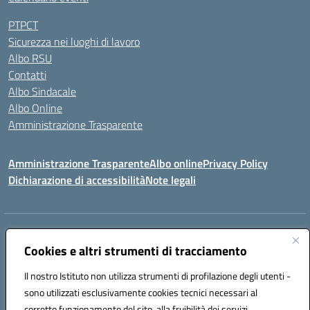
PTPCT
Sicurezza nei luoghi di lavoro
Albo RSU
Contatti
Albo Sindacale
Albo Online
Amministrazione Trasparente
Amministrazione Trasparente
Albo online
Privacy Policy
Dichiarazione di accessibilità
Note legali
Centralino:
0923 569559
Email:
tpis02200a@istruzione.it
Posta elettronica certificata (PEC):
Cookies e altri strumenti di tracciamento
tpis02200a@pec.istruzione.it
Codice fiscale: 93066580817
Il nostro Istituto non utilizza strumenti di profilazione degli utenti -
Codice meccanografico:
TPIS02200A
sono utilizzati esclusivamente cookies tecnici necessari al
corretto funzionamento del sito, alla fruibilità dei servizi