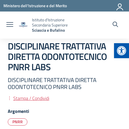
Vai ai contenuti
Vai al menu di navigazione
Vai al footer
Ministero dell'Istruzione e del Merito
Istituto d'Istruzione
Secondaria Superiore
Sciascia e Bufalino
Apr
DISCIPLINARE TRATTATIVA
DIRETTA ODONTOTECNICO
PNRR LABS
DISCIPLINARE TRATTATIVA DIRETTA
ODONTOTECNICO PNRR LABS
Stampa / Condividi
Argomenti
PNRR