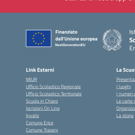
Is
Sc
Er
— 
Link Esterni
La Scuo
MIUR
Presenta
Ufficio Scolastico Regionale
I luoghi
Ufficio Scolastico Territoriale
I numeri 
Scuola in Chiaro
Le carte 
Iscrizioni On Line
Organizz
Invalsi
La storia
Comune Erice
Comune Trapani