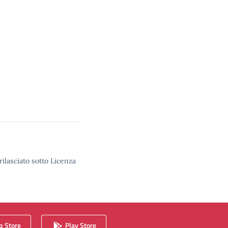
rilasciato sotto Licenza
 Store
Play Store