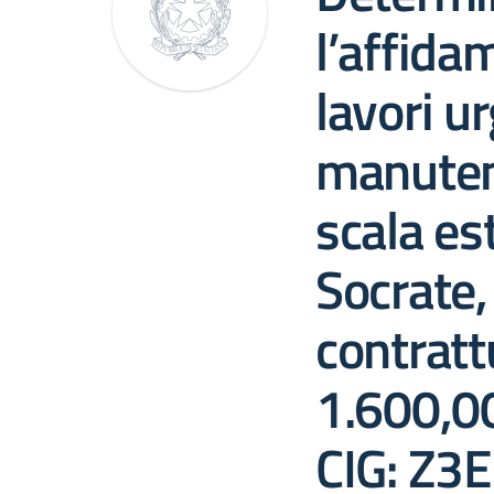
l’affida
lavori ur
manuten
scala es
Socrate,
contratt
1.600,00
CIG: Z3