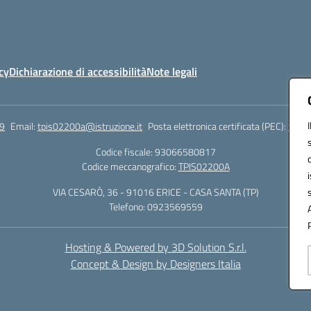
cy
Dichiarazione di accessibilità
Note legali
9
Email:
tpis02200a@istruzione.it
Posta elettronica certificata (PEC):
tpis0
Codice fiscale: 93066580817
Codice meccanografico:
TPIS02200A
VIA CESARÒ, 36 - 91016 ERICE - CASA SANTA (TP)
Telefono: 0923569559
Hosting & Powered by 3D Solution S.r.l.
Concept & Design by Designers Italia