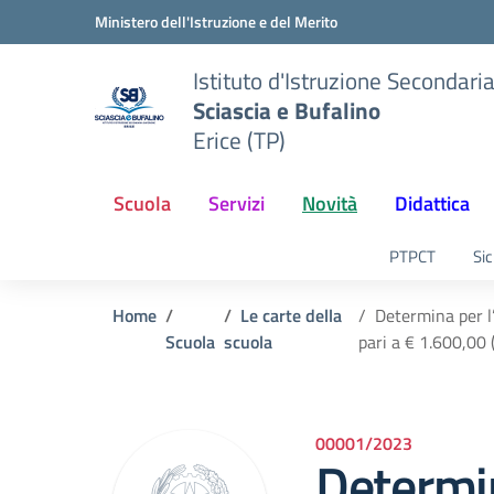
Vai ai contenuti
Vai al menu di navigazione
Vai al footer
Ministero dell'Istruzione e del Merito
Istituto d'Istruzione Secondari
Sciascia e Bufalino
Erice (TP)
Scuola
Servizi
Novità
Didattica
PTPCT
Sic
Home
Le carte della
Determina per l’
Scuola
scuola
pari a € 1.600,00
00001/2023
Determi