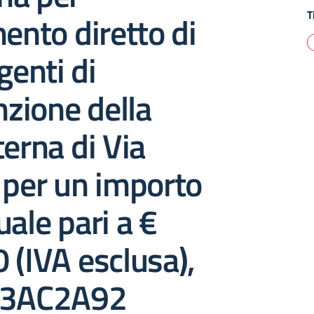
T
mento diretto di
genti di
zione della
terna di Via
 per un importo
uale pari a €
 (IVA esclusa),
E3AC2A92