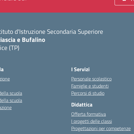
tituto d'Istruzione Secondaria Superiore
iascia e Bufalino
ice (TP)
Visita la pagina iniziale della scuola
la
I Servizi
zione
Personale scolastico
Famiglie e studenti
della scuola
Percorsi di studio
della scuola
Didattica
azione
Offerta formativa
I progetti delle classi
Progettazioni per competenze