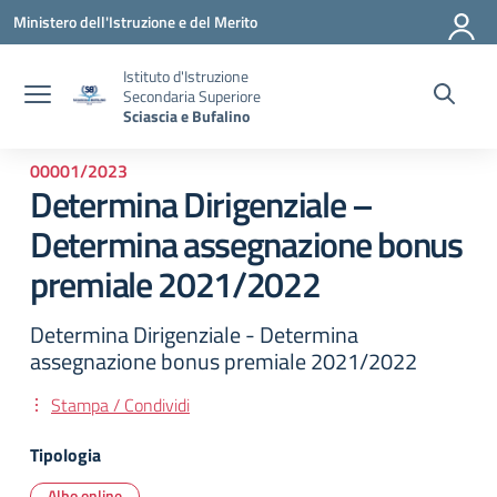
Vai ai contenuti
Vai al menu di navigazione
Vai al footer
Ministero dell'Istruzione e del Merito
Istituto d'Istruzione
Secondaria Superiore
Sciascia e Bufalino
00001/2023
Determina Dirigenziale –
Determina assegnazione bonus
premiale 2021/2022
Determina Dirigenziale - Determina
assegnazione bonus premiale 2021/2022
Stampa / Condividi
Tipologia
Albo online