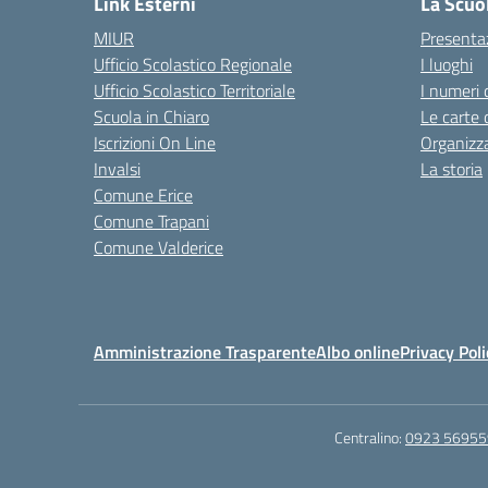
Link Esterni
La Scuo
MIUR
Presenta
Ufficio Scolastico Regionale
I luoghi
Ufficio Scolastico Territoriale
I numeri 
Scuola in Chiaro
Le carte 
Iscrizioni On Line
Organizz
Invalsi
La storia
Comune Erice
Comune Trapani
Comune Valderice
Amministrazione Trasparente
Albo online
Privacy Poli
Centralino:
0923 56955