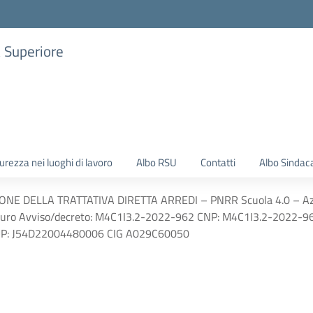
a Superiore
urezza nei luoghi di lavoro
Albo RSU
Contatti
Albo Sindac
E DELLA TRATTATIVA DIRETTA ARREDI – PNRR Scuola 4.0 – Azione
l futuro Avviso/decreto: M4C1I3.2-2022-962 CNP: M4C1I3.2-2022-9
P: J54D22004480006 CIG A029C60050