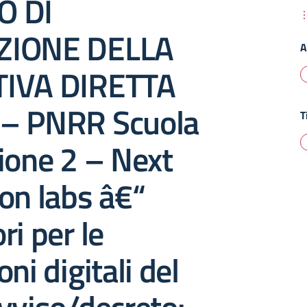
O DI
ZIONE DELLA
A
TIVA DIRETTA
– PNRR Scuola
T
ione 2 – Next
on labs â€“
ri per le
ni digitali del