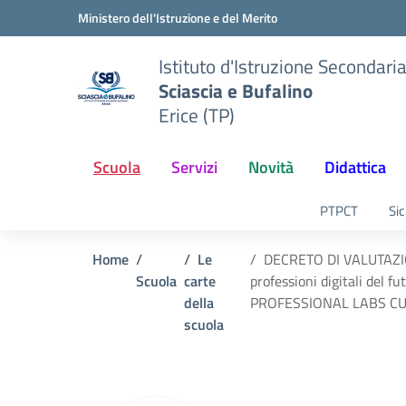
Vai ai contenuti
Vai al menu di navigazione
Vai al footer
Ministero dell'Istruzione e del Merito
Istituto d'Istruzione Secondari
Sciascia e Bufalino
Erice (TP)
Scuola
Servizi
Novità
Didattica
PTPCT
Sic
Home
Le
DECRETO DI VALUTAZION
Scuola
carte
professioni digitali de
della
PROFESSIONAL LABS CU
scuola