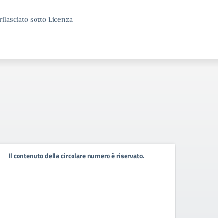
rilasciato sotto Licenza
Il contenuto della circolare numero è riservato.
Il co