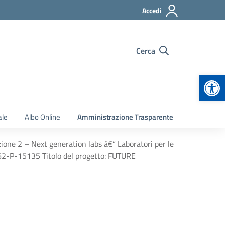
Accedi
Cerca
Apr
ale
Albo Online
Amministrazione Trasparente
 2 – Next generation labs â€“ Laboratori per le
62-P-15135 Titolo del progetto: FUTURE