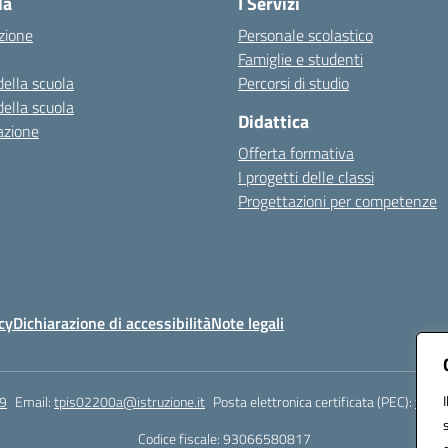
la
I Servizi
zione
Personale scolastico
Famiglie e studenti
della scuola
Percorsi di studio
della scuola
Didattica
azione
Offerta formativa
I progetti delle classi
Progettazioni per competenze
cy
Dichiarazione di accessibilità
Note legali
9
Email:
tpis02200a@istruzione.it
Posta elettronica certificata (PEC):
tpis0
Codice fiscale: 93066580817