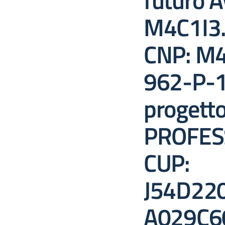
futuro A
M4C1I3
CNP: M4
962-P-1
progett
PROFES
CUP:
J54D22
A029C6