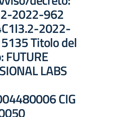
vviso/decreto:
.2-2022-962
C1I3.2-2022-
5135 Titolo del
o: FUTURE
SIONAL LABS
004480006 CIG
0050