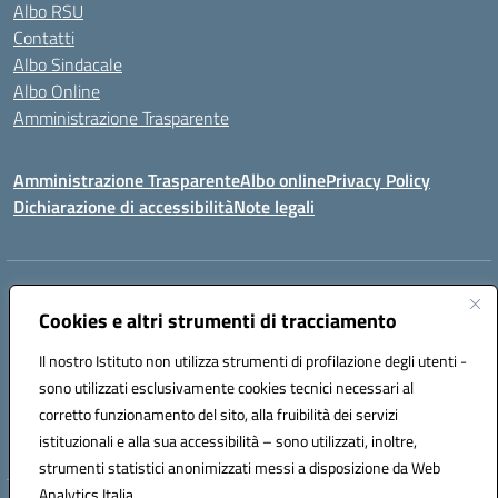
Albo RSU
Contatti
Albo Sindacale
Albo Online
Amministrazione Trasparente
Amministrazione Trasparente
Albo online
Privacy Policy
Dichiarazione di accessibilità
Note legali
Centralino:
0923 569559
Email:
tpis02200a@istruzione.it
Posta elettronica certificata (PEC):
Cookies e altri strumenti di tracciamento
tpis02200a@pec.istruzione.it
Codice fiscale: 93066580817
Il nostro Istituto non utilizza strumenti di profilazione degli utenti -
Codice meccanografico:
TPIS02200A
sono utilizzati esclusivamente cookies tecnici necessari al
corretto funzionamento del sito, alla fruibilità dei servizi
VIA CESARÒ, 36 - 91016 ERICE - CASA SANTA (TP)
istituzionali e alla sua accessibilità – sono utilizzati, inoltre,
Telefono: 0923569559
strumenti statistici anonimizzati messi a disposizione da Web
Analytics Italia.