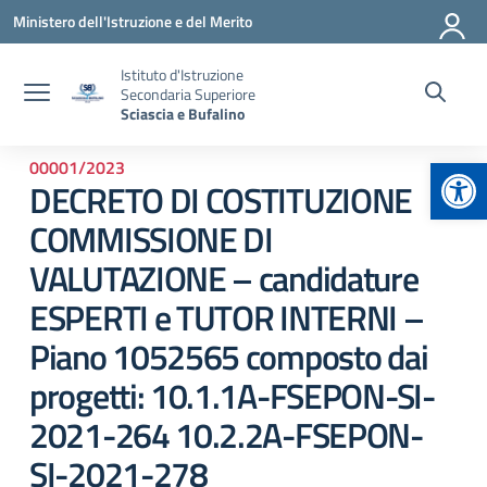
Vai ai contenuti
Vai al menu di navigazione
Vai al footer
Ministero dell'Istruzione e del Merito
Istituto d'Istruzione
Secondaria Superiore
Sciascia e Bufalino
Apr
00001/2023
DECRETO DI COSTITUZIONE
COMMISSIONE DI
VALUTAZIONE – candidature
ESPERTI e TUTOR INTERNI –
Piano 1052565 composto dai
progetti: 10.1.1A-FSEPON-SI-
2021-264 10.2.2A-FSEPON-
SI-2021-278