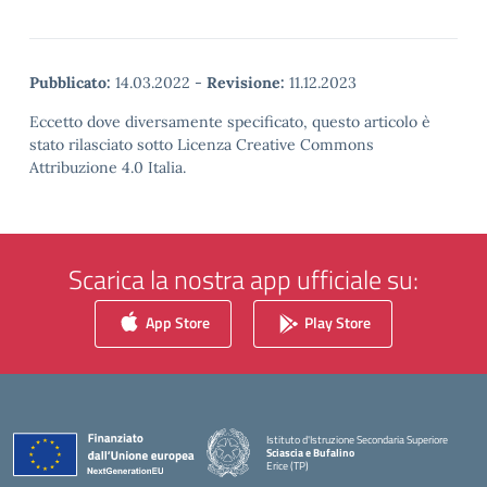
Pubblicato:
14.03.2022
-
Revisione:
11.12.2023
Eccetto dove diversamente specificato, questo articolo è
stato rilasciato sotto Licenza Creative Commons
Attribuzione 4.0 Italia.
Scarica la nostra app ufficiale su:
App Store
Play Store
Istituto d'Istruzione Secondaria Superiore
Sciascia e Bufalino
Erice (TP)
— Visita la pagina iniziale della scuola