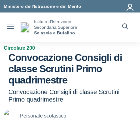
Vai ai contenuti
Vai al menu di navigazione
Vai al footer
Ministero dell'Istruzione e del Merito
Istituto d'Istruzione
Secondaria Superiore
Sciascia e Bufalino
Circolare 200
Convocazione Consigli di
classe Scrutini Primo
quadrimestre
Convocazione Consigli di classe Scrutini
Primo quadrimestre
Personale scolastico