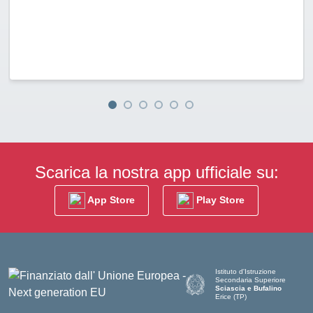
Scarica la nostra app ufficiale su:
App Store
Play Store
Istituto d'Istruzione
Secondaria Superiore
Sciascia e Bufalino
Erice (TP)
— Visita la pagina iniziale dell