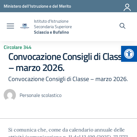
Vai ai contenuti
Vai al menu di navigazione
Vai al footer
Ministero dell'Istruzione e del Merito
Istituto d'Istruzione
Secondaria Superiore
Sciascia e Bufalino
Apr
Circolare 344
Convocazione Consigli di Classe
– marzo 2026.
Convocazione Consigli di Classe – marzo 2026.
Personale scolastico
Si comunica che, come da calendario annuale delle