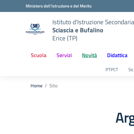
Vai ai contenuti
Vai al menu di navigazione
Vai al footer
Ministero dell'Istruzione e del Merito
Istituto d'Istruzione Secondari
Sciascia e Bufalino
Erice (TP)
Scuola
Servizi
Novità
Didattica
PTPCT
Sic
Home
Sito
Ar