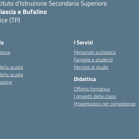
tituto d'Istruzione Secondaria Superiore
iascia e Bufalino
ice (TP)
Visita la pagina iniziale della scuola
la
I Servizi
zione
Personale scolastico
Famiglie e studenti
della scuola
Percorsi di studio
della scuola
Didattica
azione
Offerta formativa
I progetti delle classi
Progettazioni per competenze