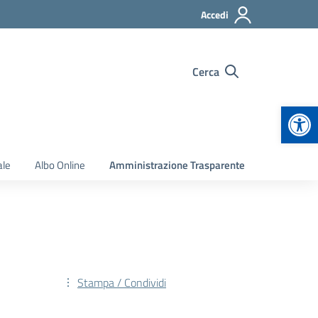
Accedi
Cerca
Apr
ale
Albo Online
Amministrazione Trasparente
Stampa / Condividi