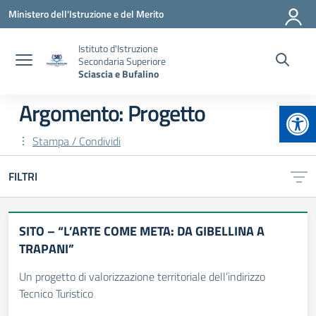
Vai ai contenuti
Vai al menu di navigazione
Vai al footer
Ministero dell'Istruzione e del Merito
Istituto d'Istruzione
Secondaria Superiore
Sciascia e Bufalino
Apr
Argomento: Progetto
Stampa / Condividi
FILTRI
SITO – “L’ARTE COME META: DA GIBELLINA A
TRAPANI”
Un progetto di valorizzazione territoriale dell’indirizzo
Tecnico Turistico