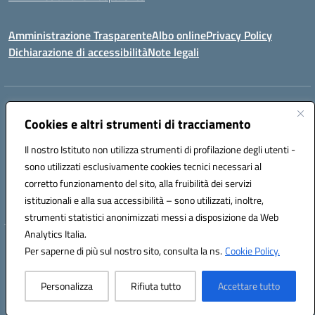
Amministrazione Trasparente
Albo online
Privacy Policy
Dichiarazione di accessibilità
Note legali
Centralino:
0923 569559
Email:
tpis02200a@istruzione.it
Posta elettronica certificata (PEC):
Cookies e altri strumenti di tracciamento
tpis02200a@pec.istruzione.it
Codice fiscale: 93066580817
Il nostro Istituto non utilizza strumenti di profilazione degli utenti -
Codice meccanografico:
TPIS02200A
sono utilizzati esclusivamente cookies tecnici necessari al
corretto funzionamento del sito, alla fruibilità dei servizi
VIA CESARÒ, 36 - 91016 ERICE - CASA SANTA (TP)
istituzionali e alla sua accessibilità – sono utilizzati, inoltre,
Telefono: 0923569559
strumenti statistici anonimizzati messi a disposizione da Web
Analytics Italia.
Hosting & Powered by 3D Solution S.r.l.
Per saperne di più sul nostro sito, consulta la ns.
Cookie Policy.
Concept & Design by Designers Italia
Personalizza
Rifiuta tutto
Accettare tutto