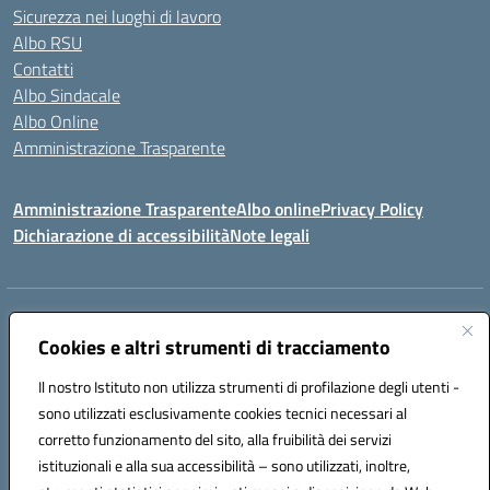
Sicurezza nei luoghi di lavoro
Albo RSU
Contatti
Albo Sindacale
Albo Online
Amministrazione Trasparente
Amministrazione Trasparente
Albo online
Privacy Policy
Dichiarazione di accessibilità
Note legali
Centralino:
0923 569559
Email:
tpis02200a@istruzione.it
Posta elettronica certificata (PEC):
Cookies e altri strumenti di tracciamento
tpis02200a@pec.istruzione.it
Codice fiscale: 93066580817
Il nostro Istituto non utilizza strumenti di profilazione degli utenti -
Codice meccanografico:
TPIS02200A
sono utilizzati esclusivamente cookies tecnici necessari al
corretto funzionamento del sito, alla fruibilità dei servizi
VIA CESARÒ, 36 - 91016 ERICE - CASA SANTA (TP)
istituzionali e alla sua accessibilità – sono utilizzati, inoltre,
Telefono: 0923569559