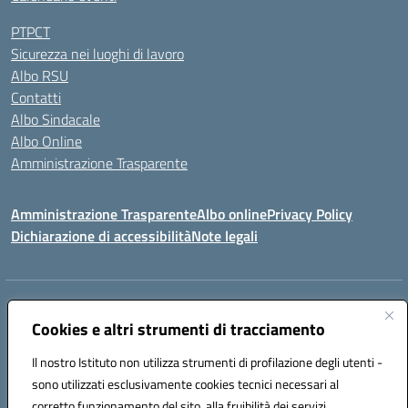
PTPCT
Sicurezza nei luoghi di lavoro
Albo RSU
Contatti
Albo Sindacale
Albo Online
Amministrazione Trasparente
Amministrazione Trasparente
Albo online
Privacy Policy
Dichiarazione di accessibilità
Note legali
Centralino:
0923 569559
Email:
tpis02200a@istruzione.it
Posta elettronica certificata (PEC):
Cookies e altri strumenti di tracciamento
tpis02200a@pec.istruzione.it
Codice fiscale: 93066580817
Il nostro Istituto non utilizza strumenti di profilazione degli utenti -
Codice meccanografico:
TPIS02200A
sono utilizzati esclusivamente cookies tecnici necessari al
corretto funzionamento del sito, alla fruibilità dei servizi