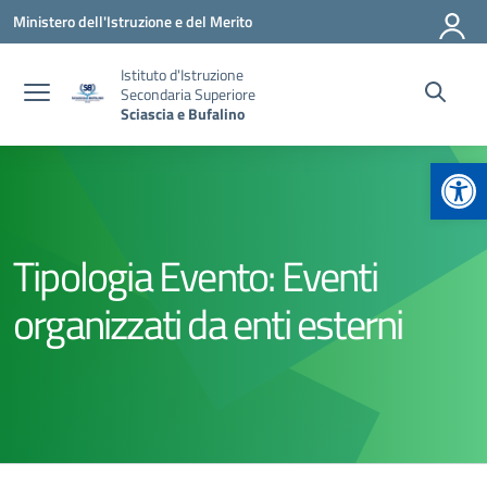
Vai ai contenuti
Vai al menu di navigazione
Vai al footer
Ministero dell'Istruzione e del Merito
Istituto d'Istruzione
Secondaria Superiore
Sciascia e Bufalino
Apr
Tipologia Evento:
Eventi
organizzati da enti esterni