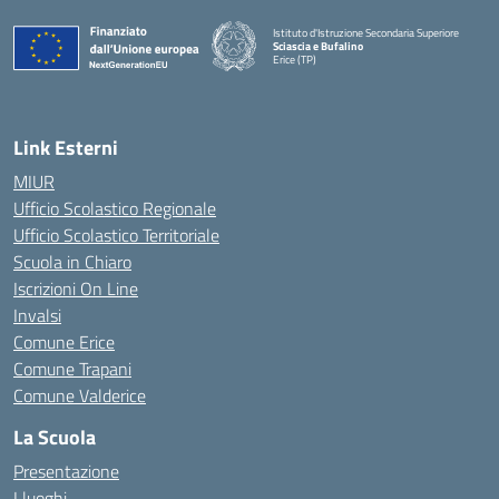
Istituto d'Istruzione Secondaria Superiore
Sciascia e Bufalino
Erice (TP)
— Visita la pagina iniziale della scuola
Link Esterni
MIUR
Ufficio Scolastico Regionale
Ufficio Scolastico Territoriale
Scuola in Chiaro
Iscrizioni On Line
Invalsi
Comune Erice
Comune Trapani
Comune Valderice
La Scuola
Presentazione
I luoghi