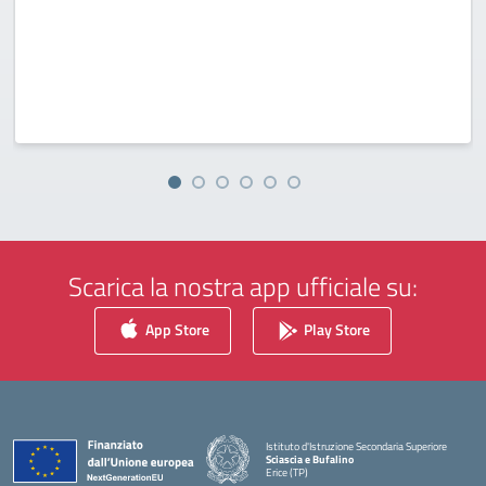
Scarica la nostra app ufficiale su:
App Store
Play Store
Istituto d'Istruzione Secondaria Superiore
Sciascia e Bufalino
Erice (TP)
— Visita la pagina iniziale della scuola