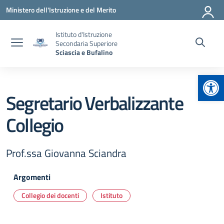
Vai ai contenuti
Vai al menu di navigazione
Vai al footer
Ministero dell'Istruzione e del Merito
Istituto d'Istruzione
Secondaria Superiore
Sciascia e Bufalino
Apr
Segretario Verbalizzante
Collegio
Prof.ssa Giovanna Sciandra
Argomenti
Collegio dei docenti
Istituto