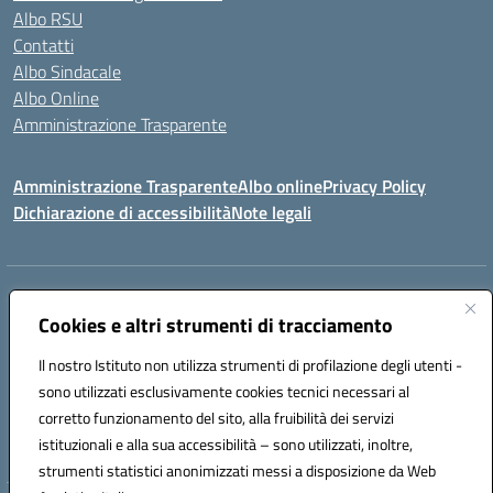
Albo RSU
Contatti
Albo Sindacale
Albo Online
Amministrazione Trasparente
Amministrazione Trasparente
Albo online
Privacy Policy
Dichiarazione di accessibilità
Note legali
Centralino:
0923 569559
Email:
tpis02200a@istruzione.it
Posta elettronica certificata (PEC):
Cookies e altri strumenti di tracciamento
tpis02200a@pec.istruzione.it
Codice fiscale: 93066580817
Il nostro Istituto non utilizza strumenti di profilazione degli utenti -
Codice meccanografico:
TPIS02200A
sono utilizzati esclusivamente cookies tecnici necessari al
corretto funzionamento del sito, alla fruibilità dei servizi
VIA CESARÒ, 36 - 91016 ERICE - CASA SANTA (TP)
istituzionali e alla sua accessibilità – sono utilizzati, inoltre,
Telefono: 0923569559
strumenti statistici anonimizzati messi a disposizione da Web