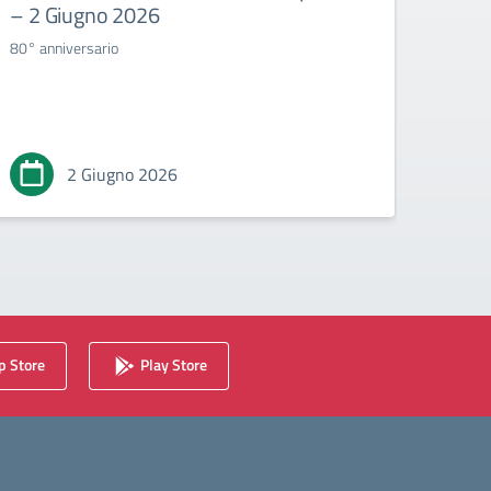
– 2 Giugno 2026
Consig
80° anniversario
2 Giugno 2026
 Store
Play Store