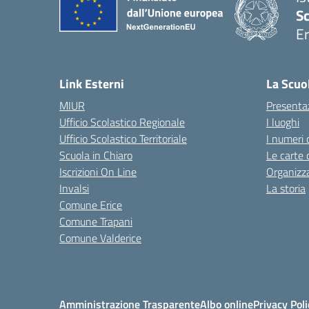
Sc
Er
— 
Link Esterni
La Scuo
MIUR
Presenta
Ufficio Scolastico Regionale
I luoghi
Ufficio Scolastico Territoriale
I numeri 
Scuola in Chiaro
Le carte 
Iscrizioni On Line
Organizz
Invalsi
La storia
Comune Erice
Comune Trapani
Comune Valderice
Amministrazione Trasparente
Albo online
Privacy Poli