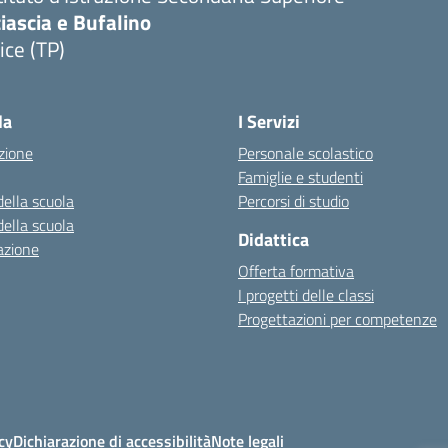
iascia e Bufalino
ice (TP)
Visita la pagina iniziale della scuola
la
I Servizi
zione
Personale scolastico
Famiglie e studenti
della scuola
Percorsi di studio
della scuola
Didattica
azione
Offerta formativa
I progetti delle classi
Progettazioni per competenze
cy
Dichiarazione di accessibilità
Note legali