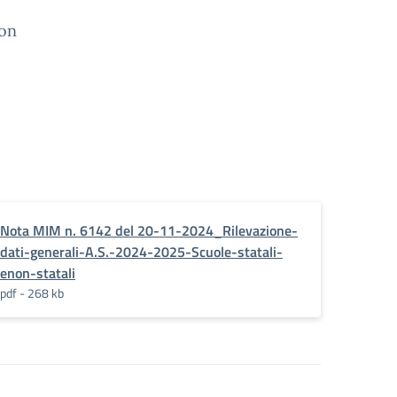
non
Nota MIM n. 6142 del 20-11-2024_Rilevazione-
dati-generali-A.S.-2024-2025-Scuole-statali-
enon-statali
pdf - 268 kb