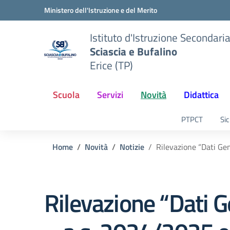
Vai ai contenuti
Vai al menu di navigazione
Vai al footer
Ministero dell'Istruzione e del Merito
Istituto d'Istruzione Secondari
Sciascia e Bufalino
Erice (TP)
Scuola
Servizi
Novità
Didattica
PTPCT
Sic
Home
Novità
Notizie
Rilevazione “Dati Gen
Rilevazione “Dati G