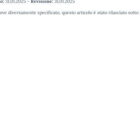
o:
31.01.2025
-
Revisione:
31.01.2025
ove diversamente specificato, questo articolo è stato rilasciato sott