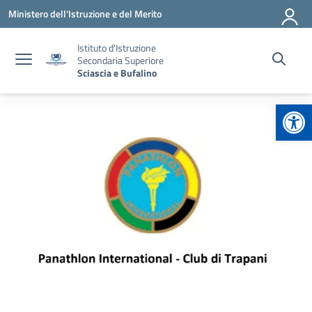
Vai ai contenuti
Vai al menu di navigazione
Vai al footer
Ministero dell'Istruzione e del Merito
Istituto d'Istruzione
Secondaria Superiore
Sciascia e Bufalino
Apr