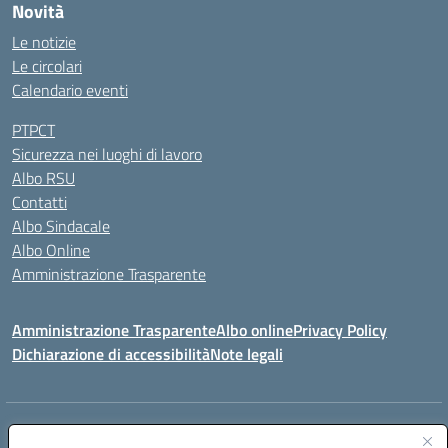
Novità
Le notizie
Le circolari
Calendario eventi
PTPCT
Sicurezza nei luoghi di lavoro
Albo RSU
Contatti
Albo Sindacale
Albo Online
Amministrazione Trasparente
Amministrazione Trasparente
Albo online
Privacy Policy
Dichiarazione di accessibilità
Note legali
Centralino:
0923 569559
Email:
tpis02200a@istruzione.it