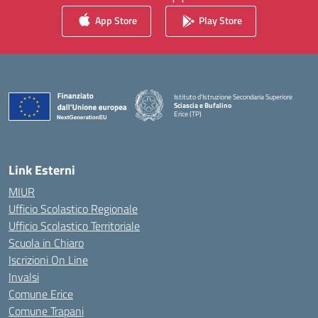
App Store
Play Store
Istituto d'Istruzione Secondaria Superiore
Sciascia e Bufalino
Erice (TP)
— Visita la pagina iniziale della scuola
Link Esterni
MIUR
Ufficio Scolastico Regionale
Ufficio Scolastico Territoriale
Scuola in Chiaro
Iscrizioni On Line
Invalsi
Comune Erice
Comune Trapani