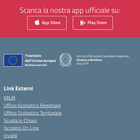
Scarica la nostra app ufficiale su:
App Store
Play Store
Istituto d'Istruzione Secondaria Superiore
Sciascia e Bufalino
Erice (TP)
— Visita la pagina iniziale della scuola
Link Esterni
MIUR
Ufficio Scolastico Regionale
Ufficio Scolastico Territoriale
Scuola in Chiaro
Iscrizioni On Line
Invalsi