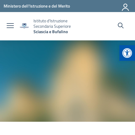
Vai ai contenuti
Vai al menu di navigazione
Vai al footer
Ministero dell'Istruzione e del Merito
Istituto d'Istruzione
Secondaria Superiore
Sciascia e Bufalino
Apr