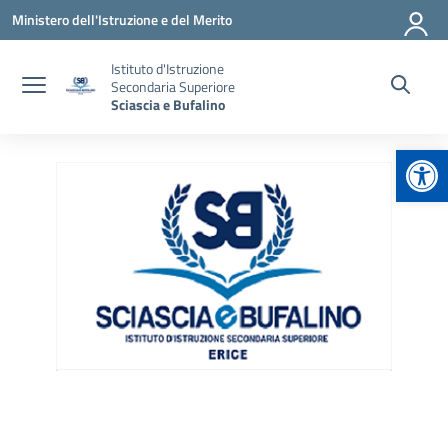
Vai ai contenuti
Vai al menu di navigazione
Vai al footer
Ministero dell'Istruzione e del Merito
Istituto d'Istruzione
Secondaria Superiore
Sciascia e Bufalino
Apr