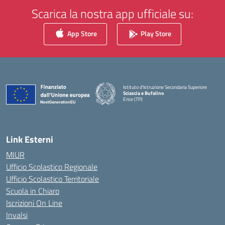
Scarica la nostra app ufficiale su:
App Store
Play Store
Istituto d'Istruzione Secondaria Superiore
Sciascia e Bufalino
Erice (TP)
— Visita la pagina iniziale della scuola
Link Esterni
MIUR
Ufficio Scolastico Regionale
Ufficio Scolastico Territoriale
Scuola in Chiaro
Iscrizioni On Line
Invalsi