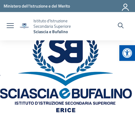
Vai ai contenuti
Vai al menu di navigazione
Vai al footer
Ministero dell'Istruzione e del Merito
Istituto d'Istruzione
Secondaria Superiore
Sciascia e Bufalino
Apr