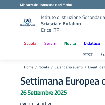
Vai ai contenuti
Vai al menu di navigazione
Vai al footer
Ministero dell'Istruzione e del Merito
Istituto d'Istruzione Secondari
Sciascia e Bufalino
Erice (TP)
Scuola
Servizi
Novità
Didattica
PTPCT
Sic
Home
Novità
Calendario eventi
Eventi del
Settimana Europea d
26 Settembre 2025
evento sportivo