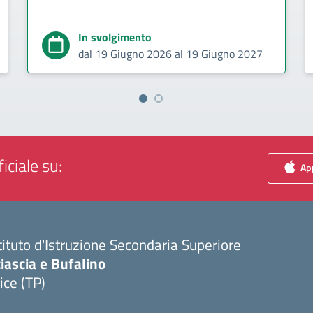
In svolgimento
dal 19 Giugno 2026 al 19 Giugno 2027
iciale su:
App
tituto d'Istruzione Secondaria Superiore
iascia e Bufalino
ice (TP)
Visita la pagina iniziale della scuola