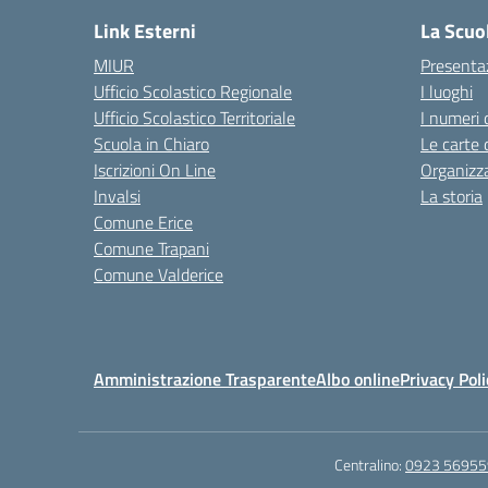
Link Esterni
La Scuo
MIUR
Presenta
Ufficio Scolastico Regionale
I luoghi
Ufficio Scolastico Territoriale
I numeri 
Scuola in Chiaro
Le carte 
Iscrizioni On Line
Organizz
Invalsi
La storia
Comune Erice
Comune Trapani
Comune Valderice
Amministrazione Trasparente
Albo online
Privacy Poli
Centralino:
0923 56955