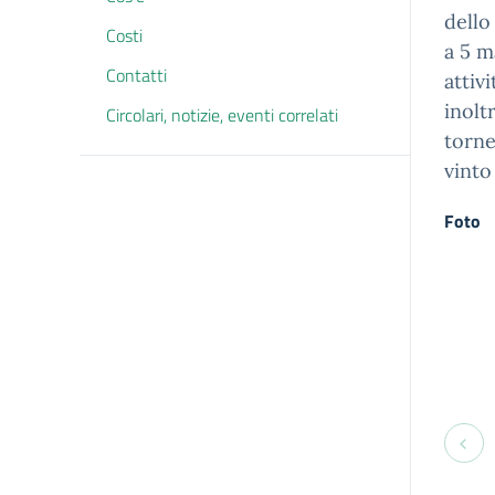
dello
Costi
a 5 m
Contatti
attiv
inolt
Circolari, notizie, eventi correlati
torne
vinto
Foto