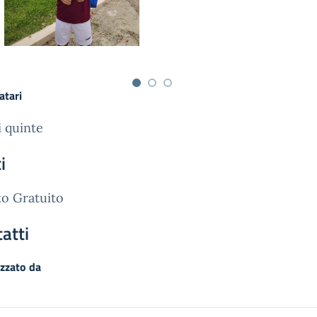
atari
i quinte
i
o Gratuito
atti
zzato da