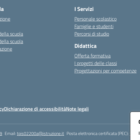
la
I Servizi
zione
Personale scolastico
Famiglie e studenti
della scuola
Percorsi di studio
della scuola
Didattica
azione
Offerta formativa
I progetti delle classi
Progettazioni per competenze
cy
Dichiarazione di accessibilità
Note legali
9
Email:
tpis02200a@istruzione.it
Posta elettronica certificata (PEC):
tpis0