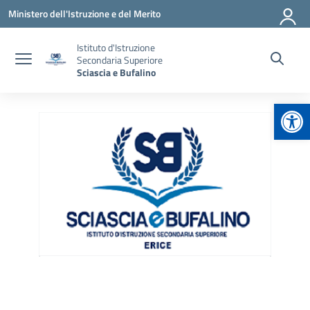
Vai ai contenuti
Vai al menu di navigazione
Vai al footer
Ministero dell'Istruzione e del Merito
Istituto d'Istruzione
Secondaria Superiore
Sciascia e Bufalino
Apr