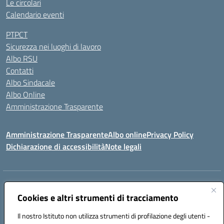
Le circolari
Calendario eventi
PTPCT
Sicurezza nei luoghi di lavoro
Albo RSU
Contatti
Albo Sindacale
Albo Online
Amministrazione Trasparente
Amministrazione Trasparente
Albo online
Privacy Policy
Dichiarazione di accessibilità
Note legali
Centralino:
0923 569559
Email:
tpis02200a@istruzione.it
Posta elettronica certificata (PEC):
tpis02200a@pec.istruzione.it
Cookies e altri strumenti di tracciamento
Codice fiscale: 93066580817
Il nostro Istituto non utilizza strumenti di profilazione degli utenti -