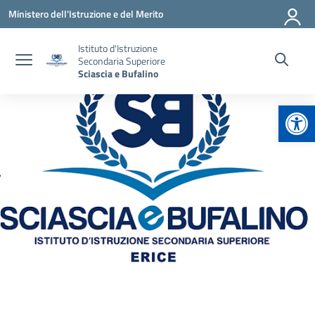
Vai ai contenuti
Vai al menu di navigazione
Vai al footer
Ministero dell'Istruzione e del Merito
Istituto d'Istruzione
Secondaria Superiore
Sciascia e Bufalino
Apr