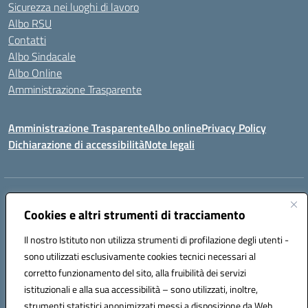
Sicurezza nei luoghi di lavoro
Albo RSU
Contatti
Albo Sindacale
Albo Online
Amministrazione Trasparente
Amministrazione Trasparente
Albo online
Privacy Policy
Dichiarazione di accessibilità
Note legali
Centralino:
0923 569559
Email:
tpis02200a@istruzione.it
Posta elettronica certificata (PEC):
tpis02200a@pec.istruzione.it
Cookies e altri strumenti di tracciamento
Codice fiscale: 93066580817
Il nostro Istituto non utilizza strumenti di profilazione degli utenti -
Codice meccanografico:
TPIS02200A
sono utilizzati esclusivamente cookies tecnici necessari al
corretto funzionamento del sito, alla fruibilità dei servizi
VIA CESARÒ, 36 - 91016 ERICE - CASA SANTA (TP)
istituzionali e alla sua accessibilità – sono utilizzati, inoltre,
Telefono: 0923569559
strumenti statistici anonimizzati messi a disposizione da Web