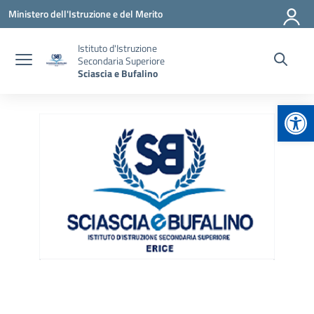
Vai ai contenuti
Vai al menu di navigazione
Vai al footer
Ministero dell'Istruzione e del Merito
Istituto d'Istruzione
Secondaria Superiore
Sciascia e Bufalino
Apr