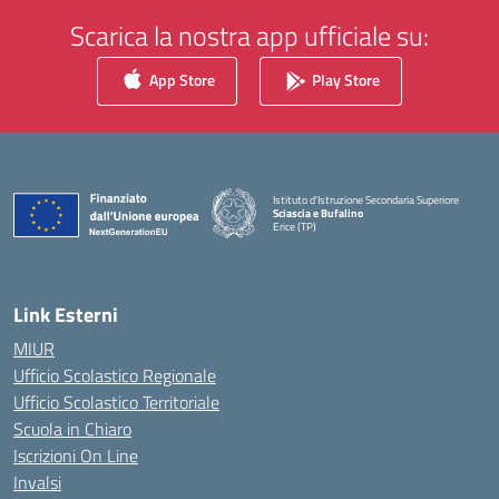
Scarica la nostra app ufficiale su:
App Store
Play Store
Istituto d'Istruzione Secondaria Superiore
Sciascia e Bufalino
Erice (TP)
— Visita la pagina iniziale della scuola
Link Esterni
MIUR
Ufficio Scolastico Regionale
Ufficio Scolastico Territoriale
Scuola in Chiaro
Iscrizioni On Line
Invalsi