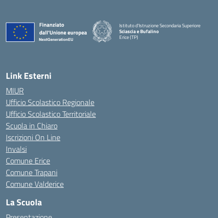
Istituto d'Istruzione Secondaria Superiore
Sciascia e Bufalino
Erice (TP)
— Visita la pagina iniziale della scuola
Link Esterni
MIUR
Ufficio Scolastico Regionale
Ufficio Scolastico Territoriale
Scuola in Chiaro
Iscrizioni On Line
Invalsi
Comune Erice
Comune Trapani
Comune Valderice
La Scuola
Presentazione