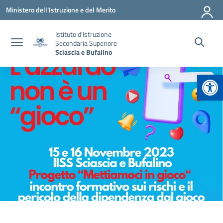
Vai ai contenuti
Vai al menu di navigazione
Vai al footer
Ministero dell'Istruzione e del Merito
Istituto d'Istruzione
Secondaria Superiore
Sciascia e Bufalino
Apr