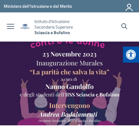
Vai ai contenuti
Vai al menu di navigazione
Vai al footer
Ministero dell'Istruzione e del Merito
Istituto d'Istruzione
Secondaria Superiore
Sciascia e Bufalino
Apr