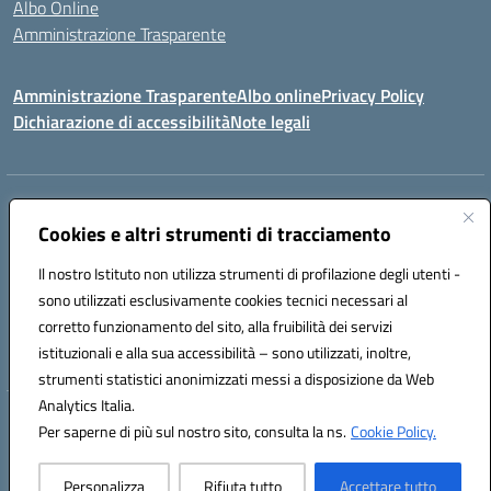
Albo Online
Amministrazione Trasparente
Amministrazione Trasparente
Albo online
Privacy Policy
Dichiarazione di accessibilità
Note legali
Centralino:
0923 569559
Email:
tpis02200a@istruzione.it
Posta elettronica certificata (PEC):
Cookies e altri strumenti di tracciamento
tpis02200a@pec.istruzione.it
Codice fiscale: 93066580817
Il nostro Istituto non utilizza strumenti di profilazione degli utenti -
Codice meccanografico:
TPIS02200A
sono utilizzati esclusivamente cookies tecnici necessari al
corretto funzionamento del sito, alla fruibilità dei servizi
VIA CESARÒ, 36 - 91016 ERICE - CASA SANTA (TP)
istituzionali e alla sua accessibilità – sono utilizzati, inoltre,
Telefono: 0923569559
strumenti statistici anonimizzati messi a disposizione da Web
Analytics Italia.
Hosting & Powered by 3D Solution S.r.l.
Per saperne di più sul nostro sito, consulta la ns.
Cookie Policy.
Concept & Design by Designers Italia
Personalizza
Rifiuta tutto
Accettare tutto