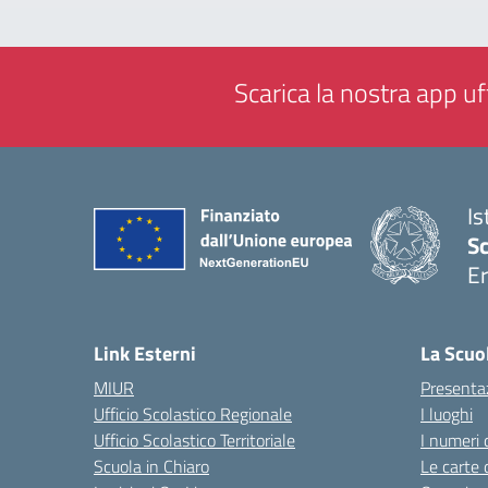
Scarica la nostra app uff
Is
Sc
Er
— 
Link Esterni
La Scuo
MIUR
Presenta
Ufficio Scolastico Regionale
I luoghi
Ufficio Scolastico Territoriale
I numeri 
Scuola in Chiaro
Le carte 