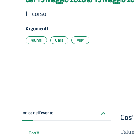
In corso
Argomenti
Alunni
Gara
MIM
Indice dell'evento
Cos
L’alu
Cos'è