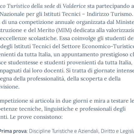
co Turistico della sede di Valderice
sta partecipando a
Nazionale per gli Istituti Tecnici – Indirizzo Turismo.
 di
una
competizione annuale organizzata dal Minist
Istruzione e del Merito (MIM) dedicata alla valorizzaz
 eccellenze scolastiche
. Essa coinvolge gli studenti de
degli Istituti Tecnici del Settore Economico-Turistic
nienti da tutta Italia, un appuntamento prestigioso c
sce studentesse e studenti provenienti da tutta Italia,
pagnati dai loro docenti. Si tratta di giornate intens
nsegna della professionalità, della scoperta e della
visione.
mpetizione si articola in due giorni e mira a testare l
tenze tecniche, linguistiche e professionali degli
nti. Le prove consistono:
Prima prova
: Discipline Turistiche e Aziendali, Diritto e Legis