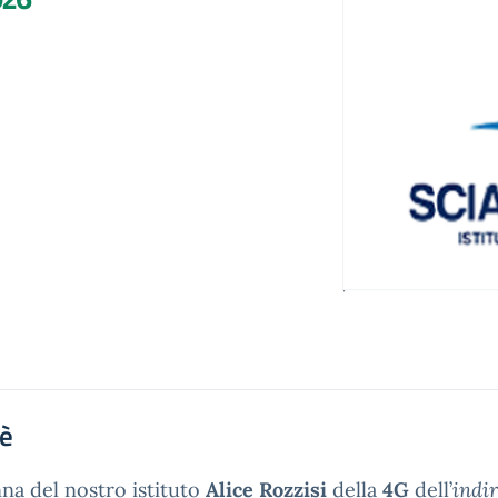
'è
nna del nostro istituto
Alice Rozzisi
della
4G
dell’
indi