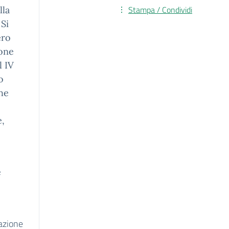
Stampa / Condividi
lla
 Si
ero
ione
l IV
o
he
e,
e
lazione