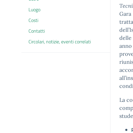
Tecni
Luogo
Gara 
Costi
tratta
dell’
Contatti
delle
Circolari, notizie, eventi correlati
anno 
prove
riuni
accom
all’i
condi
La co
compe
stude