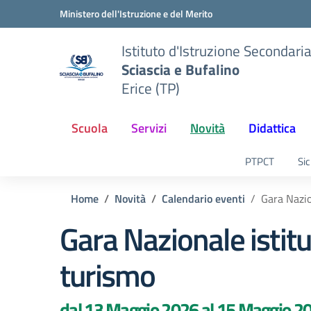
Vai ai contenuti
Vai al menu di navigazione
Vai al footer
Ministero dell'Istruzione e del Merito
Istituto d'Istruzione Secondari
Sciascia e Bufalino
Erice (TP)
Scuola
Servizi
Novità
Didattica
PTPCT
Sic
Home
Novità
Calendario eventi
Gara Nazio
Gara Nazionale istitut
turismo
dal 13 Maggio 2026 al 15 Maggio 2