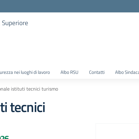
a Superiore
urezza nei luoghi di lavoro
Albo RSU
Contatti
Albo Sindac
nale istituti tecnici turismo
i tecnici
026