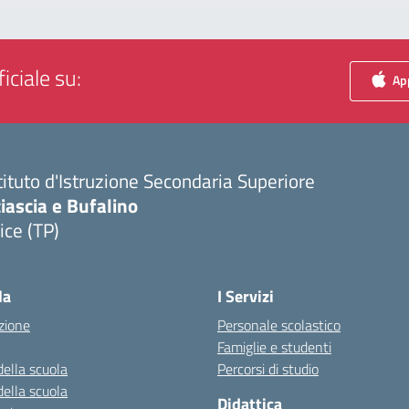
iciale su:
App
tituto d'Istruzione Secondaria Superiore
iascia e Bufalino
ice (TP)
Visita la pagina iniziale della scuola
la
I Servizi
zione
Personale scolastico
Famiglie e studenti
della scuola
Percorsi di studio
della scuola
Didattica