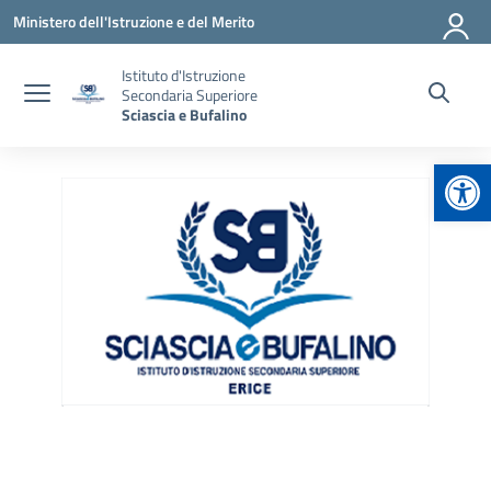
Vai ai contenuti
Vai al menu di navigazione
Vai al footer
Ministero dell'Istruzione e del Merito
Istituto d'Istruzione
Secondaria Superiore
Sciascia e Bufalino
Apr