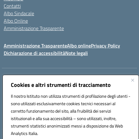
Contatti
Albo Sindacale
Albo Online
Amministrazione Trasparente
Amministrazione Trasparente
Albo online
Privacy Policy
Dichiarazione di accessibilità
Note legali
Centralino:
0923 569559
Email:
tpis02200a@istruzione.it
Cookies e altri strumenti di tracciamento
Posta elettronica certificata (PEC):
tpis02200a@pec.istruzione.it
Codice fiscale: 93066580817
Il nostro Istituto non utilizza strumenti di profilazione degli utenti -
Codice meccanografico:
TPIS02200A
sono utilizzati esclusivamente cookies tecnici necessari al
corretto funzionamento del sito, alla fruibilità dei servizi
VIA CESARÒ, 36 - 91016 ERICE - CASA SANTA (TP)
istituzionali e alla sua accessibilità – sono utilizzati, inoltre,
Telefono: 0923569559
strumenti statistici anonimizzati messi a disposizione da Web
Analytics Italia.
Hosting & Powered by 3D Solution S.r.l.