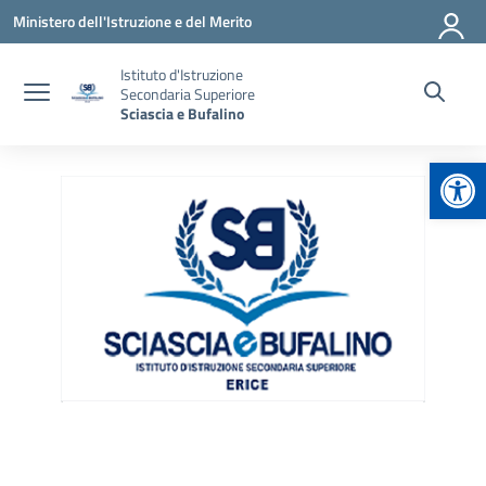
Vai ai contenuti
Vai al menu di navigazione
Vai al footer
Ministero dell'Istruzione e del Merito
Istituto d'Istruzione
Secondaria Superiore
Sciascia e Bufalino
Apr