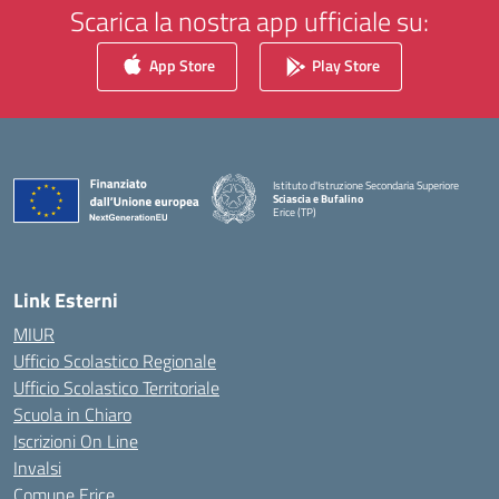
Scarica la nostra app ufficiale su:
App Store
Play Store
Istituto d'Istruzione Secondaria Superiore
Sciascia e Bufalino
Erice (TP)
— Visita la pagina iniziale della scuola
Link Esterni
MIUR
Ufficio Scolastico Regionale
Ufficio Scolastico Territoriale
Scuola in Chiaro
Iscrizioni On Line
Invalsi
Comune Erice