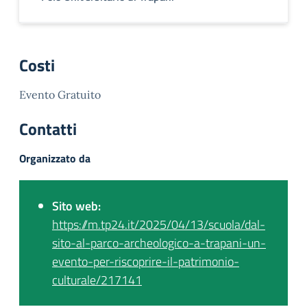
Costi
Evento Gratuito
Contatti
Organizzato da
Sito web:
https://m.tp24.it/2025/04/13/scuola/dal-
sito-al-parco-archeologico-a-trapani-un-
evento-per-riscoprire-il-patrimonio-
culturale/217141