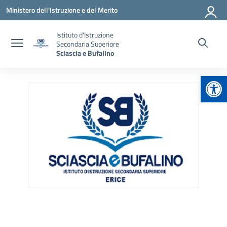
Vai ai contenuti
Vai al menu di navigazione
Vai al footer
Ministero dell'Istruzione e del Merito
Istituto d'Istruzione
Secondaria Superiore
Sciascia e Bufalino
Apr