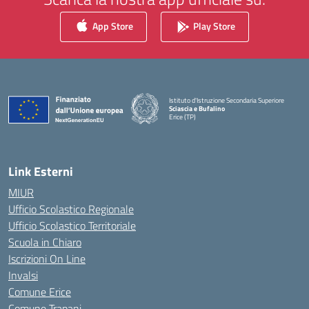
App Store
Play Store
Istituto d'Istruzione Secondaria Superiore
Sciascia e Bufalino
Erice (TP)
— Visita la pagina iniziale della scuola
Link Esterni
MIUR
Ufficio Scolastico Regionale
Ufficio Scolastico Territoriale
Scuola in Chiaro
Iscrizioni On Line
Invalsi
Comune Erice
Comune Trapani