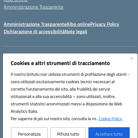
Amministrazione Trasparente
Amministrazione Trasparente
Albo online
Privacy Policy
Dichiarazione di accessibilità
Note legali
Centralino:
0923 569559
Email:
tpis02200a@istruzione.it
Posta elettronica certificata (PEC):
Cookies e altri strumenti di tracciamento
tpis02200a@pec.istruzione.it
Codice fiscale: 93066580817
Il nostro Istituto non utilizza strumenti di profilazione degli utenti -
Codice meccanografico:
TPIS02200A
sono utilizzati esclusivamente cookies tecnici necessari al
corretto funzionamento del sito, alla fruibilità dei servizi
VIA CESARÒ, 36 - 91016 ERICE - CASA SANTA (TP)
istituzionali e alla sua accessibilità – sono utilizzati, inoltre,
Telefono: 0923569559
strumenti statistici anonimizzati messi a disposizione da Web
Analytics Italia.
Hosting & Powered by 3D Solution S.r.l.
Per saperne di più sul nostro sito, consulta la ns.
Cookie Policy.
Concept & Design by Designers Italia
Personalizza
Rifiuta tutto
Accettare tutto