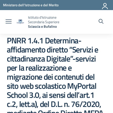
Vai ai contenuti
Vai al menu di navigazione
Vai al footer
Ministero dell'Istruzione e del Merito
Istituto d'Istruzione
Secondaria Superiore
Sciascia e Bufalino
PNRR 1.4.1 Determina-
affidamento diretto “Servizi e
cittadinanza Digitale”-servizi
per la realizzazione e
migrazione dei contenuti del
sito web scolastico MyPortal
School 3.0, ai sensi dell’art.1
c.2, lett.a), del D.L. n. 76/2020,