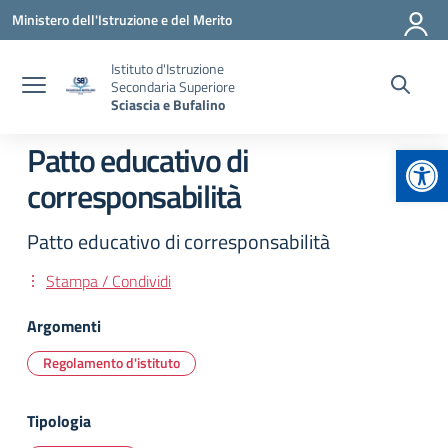
Vai ai contenuti
Vai al menu di navigazione
Vai al footer
Ministero dell'Istruzione e del Merito
Istituto d'Istruzione
Secondaria Superiore
Sciascia e Bufalino
Apr
Patto educativo di
corresponsabilità
Patto educativo di corresponsabilità
Stampa / Condividi
Argomenti
Regolamento d'istituto
Tipologia