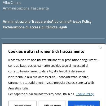
Albo Online
Amministrazione Trasparente
Amministrazione Trasparente
Albo online
Privacy Policy
Dichiarazione di accessibilità
Note legali
Centralino:
0923 569559
Email:
tpis02200a@istruzione.it
Posta elettronica certificata (PEC):
Cookies e altri strumenti di tracciamento
tpis02200a@pec.istruzione.it
Codice fiscale: 93066580817
Il nostro Istituto non utilizza strumenti di profilazione degli utenti -
Codice meccanografico:
TPIS02200A
sono utilizzati esclusivamente cookies tecnici necessari al
corretto funzionamento del sito, alla fruibilità dei servizi
VIA CESARÒ, 36 - 91016 ERICE - CASA SANTA (TP)
istituzionali e alla sua accessibilità – sono utilizzati, inoltre,
Telefono: 0923569559
strumenti statistici anonimizzati messi a disposizione da Web
Analytics Italia.
Hosting & Powered by 3D Solution S.r.l.
Per saperne di più sul nostro sito, consulta la ns.
Cookie Policy.
Concept & Design by Designers Italia
Personalizza
Rifiuta tutto
Accettare tutto