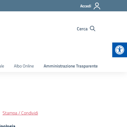
Accedi
Cerca
Apr
ale
Albo Online
Amministrazione Trasparente
Stampa / Condividi
ipologia