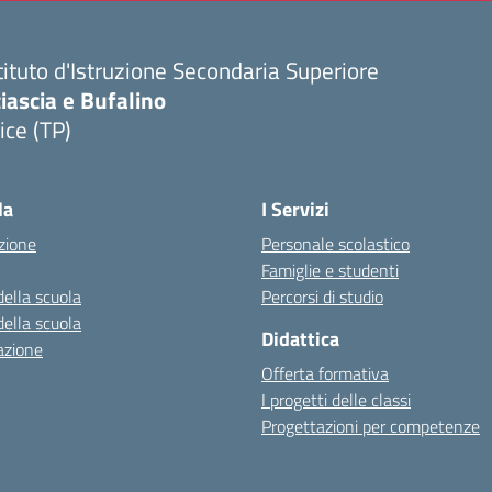
tituto d'Istruzione Secondaria Superiore
iascia e Bufalino
ice (TP)
Visita la pagina iniziale della scuola
la
I Servizi
zione
Personale scolastico
Famiglie e studenti
della scuola
Percorsi di studio
della scuola
Didattica
azione
Offerta formativa
I progetti delle classi
Progettazioni per competenze