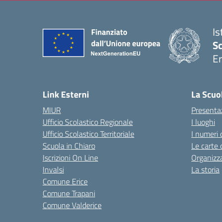
Is
Sc
Er
— 
Link Esterni
La Scuo
MIUR
Presenta
Ufficio Scolastico Regionale
I luoghi
Ufficio Scolastico Territoriale
I numeri 
Scuola in Chiaro
Le carte 
Iscrizioni On Line
Organizz
Invalsi
La storia
Comune Erice
Comune Trapani
Comune Valderice