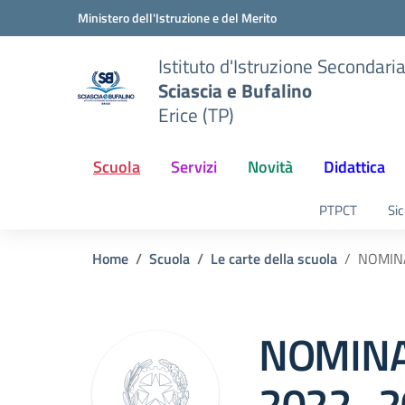
Vai ai contenuti
Vai al menu di navigazione
Vai al footer
Ministero dell'Istruzione e del Merito
Istituto d'Istruzione Secondari
Sciascia e Bufalino
Erice (TP)
Scuola
Servizi
Novità
Didattica
PTPCT
Sic
Home
Scuola
Le carte della scuola
NOMINA
NOMINA
2022_2