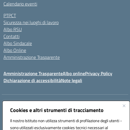
Calendario eventi
PTPCT
Sicurezza nei luoghi di lavoro
Albo RSU
Contatti
Albo Sindacale
Albo Online
Amministrazione Trasparente
Amministrazione Trasparente
Albo online
Privacy Policy
Dichiarazione di accessibilità
Note legali
Centralino:
0923 569559
Email:
tpis02200a@istruzione.it
Posta elettronica certificata (PEC):
Cookies e altri strumenti di tracciamento
tpis02200a@pec.istruzione.it
Codice fiscale: 93066580817
Il nostro Istituto non utilizza strumenti di profilazione degli utenti -
Codice meccanografico:
TPIS02200A
sono utilizzati esclusivamente cookies tecnici necessari al