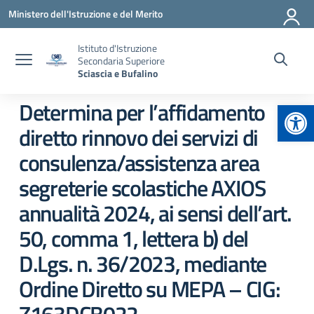
Vai ai contenuti
Vai al menu di navigazione
Vai al footer
Ministero dell'Istruzione e del Merito
Istituto d'Istruzione
Secondaria Superiore
Sciascia e Bufalino
Apr
Determina per l’affidamento
diretto rinnovo dei servizi di
consulenza/assistenza area
segreterie scolastiche AXIOS
annualità 2024, ai sensi dell’art.
50, comma 1, lettera b) del
D.Lgs. n. 36/2023, mediante
Ordine Diretto su MEPA – CIG: