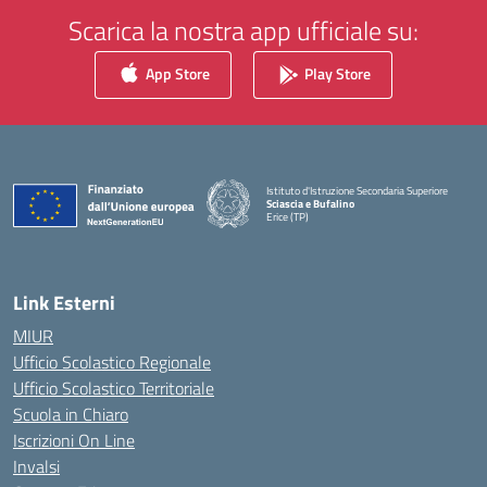
Scarica la nostra app ufficiale su:
App Store
Play Store
Istituto d'Istruzione Secondaria Superiore
Sciascia e Bufalino
Erice (TP)
— Visita la pagina iniziale della scuola
Link Esterni
MIUR
Ufficio Scolastico Regionale
Ufficio Scolastico Territoriale
Scuola in Chiaro
Iscrizioni On Line
Invalsi