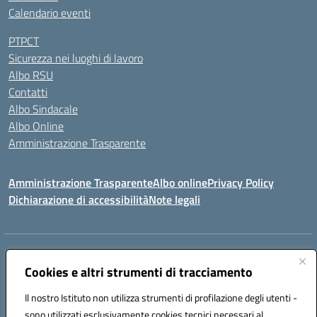
Calendario eventi
PTPCT
Sicurezza nei luoghi di lavoro
Albo RSU
Contatti
Albo Sindacale
Albo Online
Amministrazione Trasparente
Amministrazione Trasparente
Albo online
Privacy Policy
Dichiarazione di accessibilità
Note legali
Centralino:
0923 569559
Email:
tpis02200a@istruzione.it
Posta elettronica certificata (PEC):
Cookies e altri strumenti di tracciamento
tpis02200a@pec.istruzione.it
Codice fiscale: 93066580817
Il nostro Istituto non utilizza strumenti di profilazione degli utenti -
Codice meccanografico:
TPIS02200A
sono utilizzati esclusivamente cookies tecnici necessari al