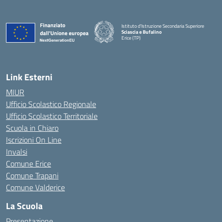
Istituto d'Istruzione Secondaria Superiore
Sciascia e Bufalino
Erice (TP)
— Visita la pagina iniziale della scuola
Link Esterni
MIUR
Ufficio Scolastico Regionale
Ufficio Scolastico Territoriale
Scuola in Chiaro
Iscrizioni On Line
Invalsi
Comune Erice
Comune Trapani
Comune Valderice
La Scuola
Presentazione