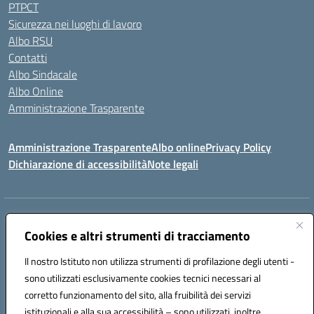
PTPCT
Sicurezza nei luoghi di lavoro
Albo RSU
Contatti
Albo Sindacale
Albo Online
Amministrazione Trasparente
Amministrazione Trasparente
Albo online
Privacy Policy
Dichiarazione di accessibilità
Note legali
Centralino:
0923 569559
Email:
tpis02200a@istruzione.it
Posta elettronica certificata (PEC):
Cookies e altri strumenti di tracciamento
tpis02200a@pec.istruzione.it
Codice fiscale: 93066580817
Il nostro Istituto non utilizza strumenti di profilazione degli utenti -
Codice meccanografico:
TPIS02200A
sono utilizzati esclusivamente cookies tecnici necessari al
corretto funzionamento del sito, alla fruibilità dei servizi
VIA CESARÒ, 36 - 91016 ERICE - CASA SANTA (TP)
istituzionali e alla sua accessibilità – sono utilizzati, inoltre,