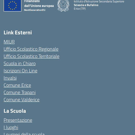
Istituto d'Istruzione Secondaria Superiore
Sciascia e Bufalino
Erice (TP)
— Visita la pagina iniziale della scuola
Link Esterni
MIUR
Ufficio Scolastico Regionale
Ufficio Scolastico Territoriale
Scuola in Chiaro
Iscrizioni On Line
Invalsi
Comune Erice
Comune Trapani
Comune Valderice
La Scuola
Presentazione
I luoghi
I numeri della scuola