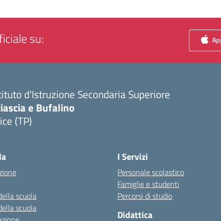
iciale su:
App
tituto d'Istruzione Secondaria Superiore
iascia e Bufalino
ice (TP)
Visita la pagina iniziale della scuola
la
I Servizi
zione
Personale scolastico
Famiglie e studenti
della scuola
Percorsi di studio
della scuola
Didattica
azione