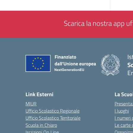
Scarica la nostra app uff
Is
Sc
Er
— 
Link Esterni
La Scuo
MIUR
Presenta
Ufficio Scolastico Regionale
I luoghi
Ufficio Scolastico Territoriale
I numeri 
Scuola in Chiaro
Le carte 
Iscrizioni On Line
Organizz