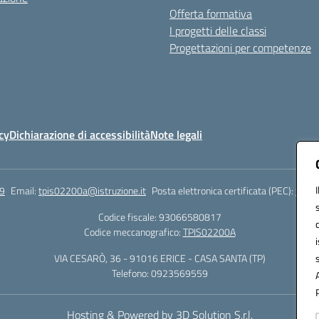
Offerta formativa
I progetti delle classi
Progettazioni per competenze
cy
Dichiarazione di accessibilità
Note legali
9
Email:
tpis02200a@istruzione.it
Posta elettronica certificata (PEC):
tpis0
Codice fiscale: 93066580817
Codice meccanografico:
TPIS02200A
VIA CESARÒ, 36 - 91016 ERICE - CASA SANTA (TP)
Telefono: 0923569559
Hosting & Powered by 3D Solution S.r.l.