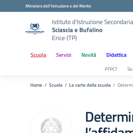
Vai ai contenuti
Vai al menu di navigazione
Vai al footer
Ministero dell'Istruzione e del Merito
Istituto d'Istruzione Secondari
Sciascia e Bufalino
Erice (TP)
Scuola
Servizi
Novità
Didattica
PTPCT
Sic
Home
Scuola
Le carte della scuola
Determi
Determi
l’affida