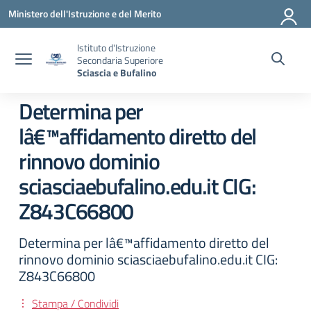
Vai ai contenuti
Vai al menu di navigazione
Vai al footer
Ministero dell'Istruzione e del Merito
Istituto d'Istruzione
Secondaria Superiore
Sciascia e Bufalino
Determina per
lâ€™affidamento diretto del
rinnovo dominio
sciasciaebufalino.edu.it CIG:
Z843C66800
Determina per lâ€™affidamento diretto del
rinnovo dominio sciasciaebufalino.edu.it CIG:
Z843C66800
Stampa / Condividi