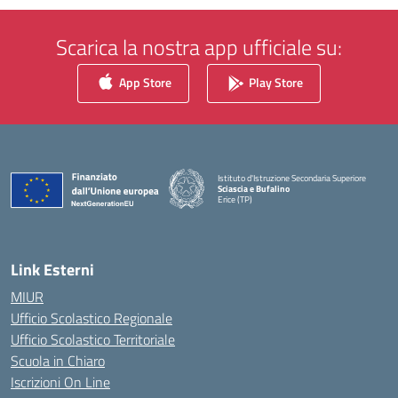
Scarica la nostra app ufficiale su:
App Store
Play Store
Istituto d'Istruzione Secondaria Superiore
Sciascia e Bufalino
Erice (TP)
— Visita la pagina iniziale della scuola
Link Esterni
MIUR
Ufficio Scolastico Regionale
Ufficio Scolastico Territoriale
Scuola in Chiaro
Iscrizioni On Line