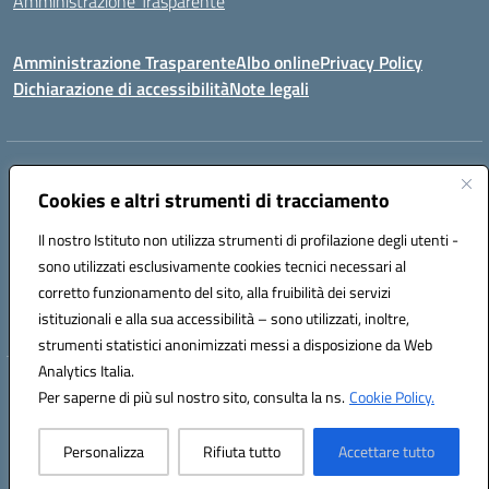
Amministrazione Trasparente
Amministrazione Trasparente
Albo online
Privacy Policy
Dichiarazione di accessibilità
Note legali
Centralino:
0923 569559
Email:
tpis02200a@istruzione.it
Posta elettronica certificata (PEC):
Cookies e altri strumenti di tracciamento
tpis02200a@pec.istruzione.it
Codice fiscale: 93066580817
Il nostro Istituto non utilizza strumenti di profilazione degli utenti -
Codice meccanografico:
TPIS02200A
sono utilizzati esclusivamente cookies tecnici necessari al
corretto funzionamento del sito, alla fruibilità dei servizi
VIA CESARÒ, 36 - 91016 ERICE - CASA SANTA (TP)
istituzionali e alla sua accessibilità – sono utilizzati, inoltre,
Telefono: 0923569559
strumenti statistici anonimizzati messi a disposizione da Web
Analytics Italia.
Hosting & Powered by 3D Solution S.r.l.
Per saperne di più sul nostro sito, consulta la ns.
Cookie Policy.
Concept & Design by Designers Italia
Personalizza
Rifiuta tutto
Accettare tutto