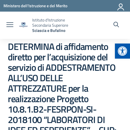
Vai ai contenuti
Vai al menu di navigazione
Vai al footer
Ministero dell'Istruzione e del Merito
Istituto d'Istruzione
Secondaria Superiore
Sciascia e Bufalino
Apr
DETERMINA di affidamento
diretto per l’acquisizione del
servizio di ADDESTRAMENTO
ALL’USO DELLE
ATTREZZATURE per la
realizzazione Progetto
10.8.1.B2-FESRPON-SI-
2018100 “LABORATORI DI