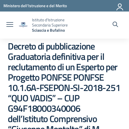
Vai ai contenuti
Vai al menu di navigazione
Vai al footer
Ministero dell'Istruzione e del Merito
Istituto d'Istruzione
Secondaria Superiore
Sciascia e Bufalino
Decreto di pubblicazione
Graduatoria definitiva per il
reclutamento di un Esperto per
Progetto PONFSE PONFSE
10.1.6A-FSEPON-SI-2018-251
“QUO VADIS” – CUP
G94F18000340006
dell’Istituto Comprensivo