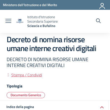
Vai ai contenuti
Vai al menu di navigazione
Vai al footer
Ministero dell'Istruzione e del Merito
Istituto d'Istruzione
Secondaria Superiore
Sciascia e Bufalino
Decreto di nomina risorse
umane interne creativi digitali
DECRETO DI NOMINA RISORSE UMANE
INTERNE CREATIVI DIGITALI
Stampa / Condividi
Tipologia
Documento Generico
Indice della pagina