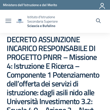
Vai ai contenuti
Vai al menu di navigazione
Vai al footer
Ministero dell'Istruzione e del Merito
Istituto d'Istruzione
Secondaria Superiore
Sciascia e Bufalino
DECRETO ASSUNZIONE
INCARICO RESPONSABILE DI
PROGETTO PNRR – Missione
4: Istruzione E Ricerca –
Componente 1 Potenziamento
dell’offerta dei servizi di
istruzione: dagli asili nido alle
Università Investimento 3.2: