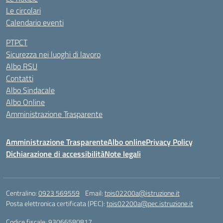
Le circolari
Calendario eventi
PTPCT
Sicurezza nei luoghi di lavoro
Albo RSU
Contatti
Albo Sindacale
Albo Online
Amministrazione Trasparente
Amministrazione Trasparente
Albo online
Privacy Policy
Dichiarazione di accessibilità
Note legali
Centralino:
0923 569559
Email:
tpis02200a@istruzione.it
Posta elettronica certificata (PEC):
tpis02200a@pec.istruzione.it
Codice fiscale: 93066580817