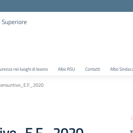
a Superiore
urezza nei luoghi di lavoro
Albo RSU
Contatti
Albo Sindac
Consuntivo_E.F._2020
ivo_E.F._2020
T