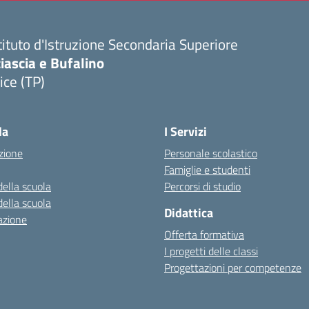
tituto d'Istruzione Secondaria Superiore
iascia e Bufalino
ice (TP)
Visita la pagina iniziale della scuola
la
I Servizi
zione
Personale scolastico
Famiglie e studenti
della scuola
Percorsi di studio
della scuola
Didattica
azione
Offerta formativa
I progetti delle classi
Progettazioni per competenze