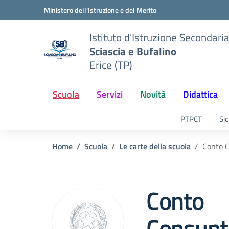
Vai ai contenuti
Vai al menu di navigazione
Vai al footer
Ministero dell'Istruzione e del Merito
Istituto d'Istruzione Secondari
Sciascia e Bufalino
Erice (TP)
Scuola
Servizi
Novità
Didattica
PTPCT
Sic
Home
Scuola
Le carte della scuola
Conto 
Conto
Consunt