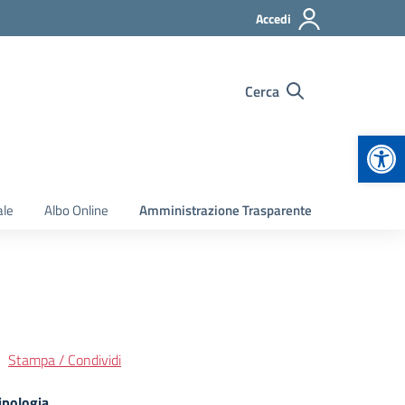
Accedi
Cerca
Apr
ale
Albo Online
Amministrazione Trasparente
Stampa / Condividi
ipologia