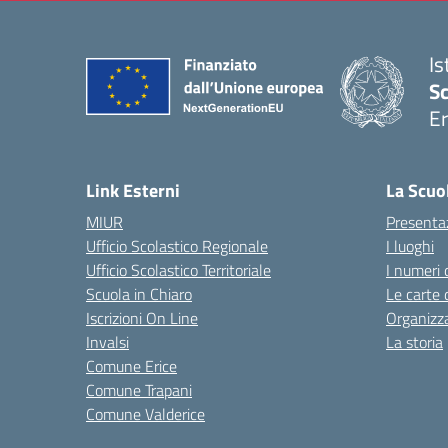
Is
Sc
Er
— 
Link Esterni
La Scuo
MIUR
Presenta
Ufficio Scolastico Regionale
I luoghi
Ufficio Scolastico Territoriale
I numeri 
Scuola in Chiaro
Le carte 
Iscrizioni On Line
Organizz
Invalsi
La storia
Comune Erice
Comune Trapani
Comune Valderice