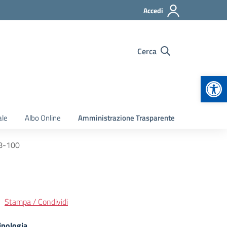
Accedi
Cerca
Apr
ale
Albo Online
Amministrazione Trasparente
8-100
Stampa / Condividi
ipologia