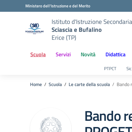
Vai ai contenuti
Vai al menu di navigazione
Vai al footer
Ministero dell'Istruzione e del Merito
Istituto d'Istruzione Secondari
Sciascia e Bufalino
Erice (TP)
Scuola
Servizi
Novità
Didattica
PTPCT
Sic
Home
Scuola
Le carte della scuola
Bando 
Bando r
PROGETT