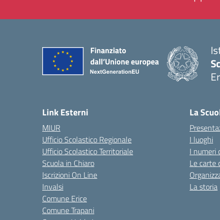
Is
Sc
Er
— 
Link Esterni
La Scuo
MIUR
Presenta
Ufficio Scolastico Regionale
I luoghi
Ufficio Scolastico Territoriale
I numeri 
Scuola in Chiaro
Le carte 
Iscrizioni On Line
Organizz
Invalsi
La storia
Comune Erice
Comune Trapani