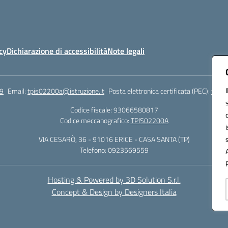
cy
Dichiarazione di accessibilità
Note legali
9
Email:
tpis02200a@istruzione.it
Posta elettronica certificata (PEC):
tpis0
Codice fiscale: 93066580817
Codice meccanografico:
TPIS02200A
VIA CESARÒ, 36 - 91016 ERICE - CASA SANTA (TP)
Telefono: 0923569559
Hosting & Powered by 3D Solution S.r.l.
Concept & Design by Designers Italia