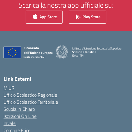
Scarica la nostra app ufficiale su:
App Store
Play Store
Istituto d'Istruzione Secondaria Superiore
Sciascia e Bufalino
Erice (TP)
— Visita la pagina iniziale della scuola
Link Esterni
MIUR
Ufficio Scolastico Regionale
Ufficio Scolastico Territoriale
Scuola in Chiaro
Iscrizioni On Line
Invalsi
Comune Erice