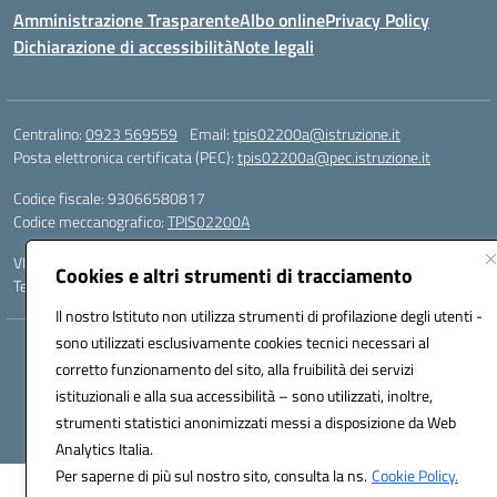
Amministrazione Trasparente
Albo online
Privacy Policy
Dichiarazione di accessibilità
Note legali
Centralino:
0923 569559
Email:
tpis02200a@istruzione.it
Posta elettronica certificata (PEC):
tpis02200a@pec.istruzione.it
Codice fiscale: 93066580817
Codice meccanografico:
TPIS02200A
VIA CESARÒ, 36 - 91016 ERICE - CASA SANTA (TP)
Cookies e altri strumenti di tracciamento
Telefono: 0923569559
Il nostro Istituto non utilizza strumenti di profilazione degli utenti -
sono utilizzati esclusivamente cookies tecnici necessari al
Hosting & Powered by 3D Solution S.r.l.
corretto funzionamento del sito, alla fruibilità dei servizi
Concept & Design by Designers Italia
istituzionali e alla sua accessibilità – sono utilizzati, inoltre,
strumenti statistici anonimizzati messi a disposizione da Web
Analytics Italia.
Per saperne di più sul nostro sito, consulta la ns.
Cookie Policy.