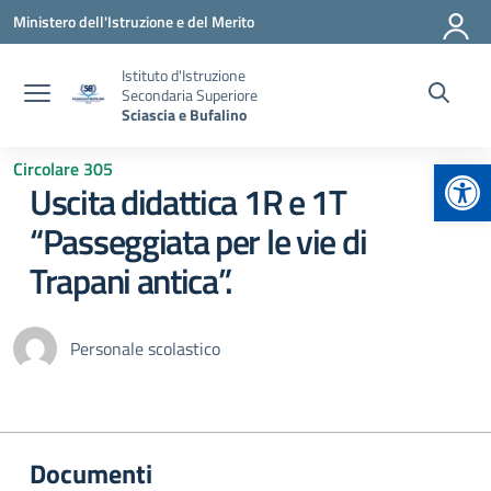
Vai ai contenuti
Vai al menu di navigazione
Vai al footer
Ministero dell'Istruzione e del Merito
Istituto d'Istruzione
Secondaria Superiore
Sciascia e Bufalino
Apr
Circolare 305
Uscita didattica 1R e 1T
“Passeggiata per le vie di
Trapani antica”.
Personale scolastico
Documenti