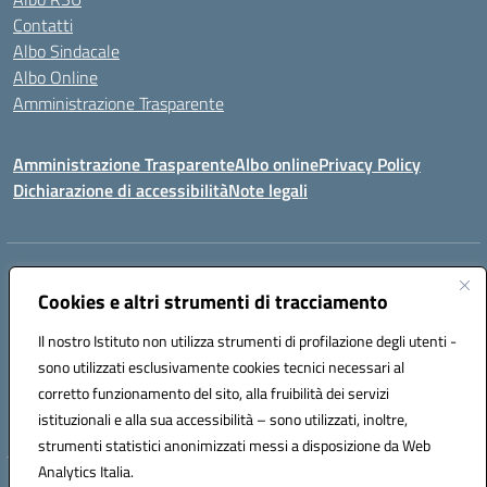
Contatti
Albo Sindacale
Albo Online
Amministrazione Trasparente
Amministrazione Trasparente
Albo online
Privacy Policy
Dichiarazione di accessibilità
Note legali
Centralino:
0923 569559
Email:
tpis02200a@istruzione.it
Posta elettronica certificata (PEC):
Cookies e altri strumenti di tracciamento
tpis02200a@pec.istruzione.it
Codice fiscale: 93066580817
Il nostro Istituto non utilizza strumenti di profilazione degli utenti -
Codice meccanografico:
TPIS02200A
sono utilizzati esclusivamente cookies tecnici necessari al
corretto funzionamento del sito, alla fruibilità dei servizi
VIA CESARÒ, 36 - 91016 ERICE - CASA SANTA (TP)
istituzionali e alla sua accessibilità – sono utilizzati, inoltre,
Telefono: 0923569559
strumenti statistici anonimizzati messi a disposizione da Web
Analytics Italia.