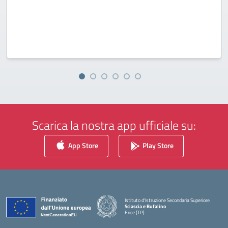
Scarica la nostra app ufficiale su:
App Store
Play Store
Istituto d'Istruzione Secondaria Superiore
Sciascia e Bufalino
Erice (TP)
— Visita la pagina iniziale della scuola