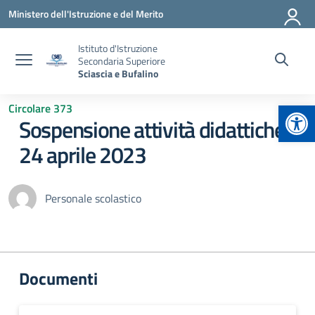
Vai ai contenuti
Vai al menu di navigazione
Vai al footer
Ministero dell'Istruzione e del Merito
Istituto d'Istruzione
Secondaria Superiore
Sciascia e Bufalino
Apr
Circolare 373
Sospensione attività didattiche
24 aprile 2023
Personale scolastico
Documenti