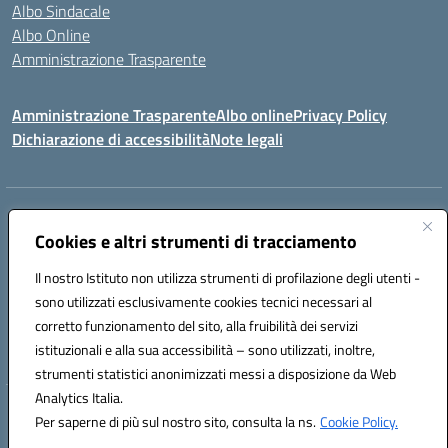
Albo Sindacale
Albo Online
Amministrazione Trasparente
Amministrazione Trasparente
Albo online
Privacy Policy
Dichiarazione di accessibilità
Note legali
Centralino:
0923 569559
Email:
tpis02200a@istruzione.it
Posta elettronica certificata (PEC):
Cookies e altri strumenti di tracciamento
tpis02200a@pec.istruzione.it
Codice fiscale: 93066580817
Il nostro Istituto non utilizza strumenti di profilazione degli utenti -
Codice meccanografico:
TPIS02200A
sono utilizzati esclusivamente cookies tecnici necessari al
corretto funzionamento del sito, alla fruibilità dei servizi
VIA CESARÒ, 36 - 91016 ERICE - CASA SANTA (TP)
istituzionali e alla sua accessibilità – sono utilizzati, inoltre,
Telefono: 0923569559
strumenti statistici anonimizzati messi a disposizione da Web
Analytics Italia.
Hosting & Powered by 3D Solution S.r.l.
Per saperne di più sul nostro sito, consulta la ns.
Cookie Policy.
Concept & Design by Designers Italia