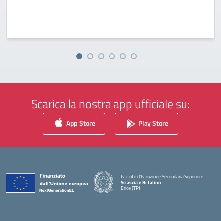
Scarica la nostra app ufficiale su:
App Store
Play Store
Istituto d'Istruzione Secondaria Superiore
Sciascia e Bufalino
Erice (TP)
— Visita la pagina iniziale della scuola